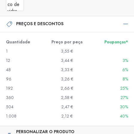
PREÇOS E DESCONTOS
Quantidade
Preço por peça
Poupanças*
1
3,55 €
12
3,44 €
3%
48
3,33 €
6%
96
3,26 €
8%
192
2,66 €
25%
360
2,58 €
27%
504
2,47 €
30%
1.008
2,12 €
40%
PERSONALIZAR O PRODUTO