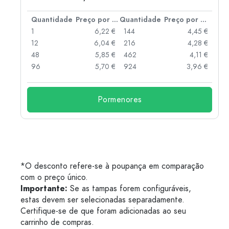
 por peça
Quantidade
Preço por peça
Quantidade
Preço por peça
 €
1
6,22 €
144
4,45 €
 €
12
6,04 €
216
4,28 €
 €
48
5,85 €
462
4,11 €
 €
96
5,70 €
924
3,96 €
Pormenores
*O desconto refere-se à poupança em comparação
com o preço único.
Importante:
Se as tampas forem configuráveis,
estas devem ser selecionadas separadamente.
Certifique-se de que foram adicionadas ao seu
carrinho de compras.