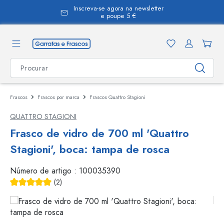
Inscreva-se agora na newsletter
eúdo principal
e poupe 5 €
Frascos
Frascos por marca
Frascos Quattro Stagioni
QUATTRO STAGIONI
Frasco de vidro de 700 ml 'Quattro
Stagioni', boca: tampa de rosca
Número de artigo :
100035390
(2)
Classificação média de 5 de 5 estrelas