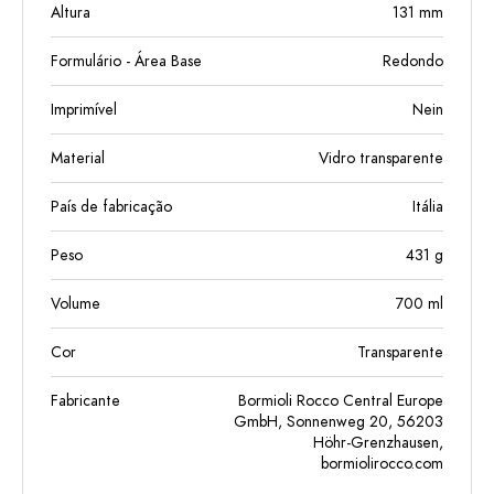
Altura
131
mm
Formulário - Área Base
Redondo
Imprimível
Nein
Material
Vidro transparente
País de fabricação
Itália
Peso
431
g
Volume
700
ml
Cor
Transparente
Fabricante
Bormioli Rocco Central Europe
GmbH, Sonnenweg 20, 56203
Höhr-Grenzhausen,
bormiolirocco.com