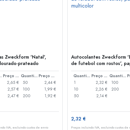
as Zweckform 'Natal',
Autocolantes Zweckform '
dourado-prateado
de futebol com rostos', pa
multicolor
idade
Preço por peça
Quantidade
Preço por peça
Quantidade
Preço por peça
Quantidade
2,65 €
50
2,44 €
1
2,32 €
100
2,57 €
100
1,99 €
10
2,26 €
200
2,47 €
200
1,92 €
50
2,14 €
2,32 €
indo IVA, excluindo custos de envio
Preços incluindo IVA, excluindo custos de 