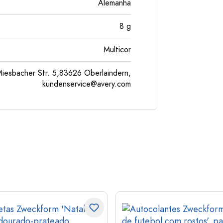
Alemanha
8
g
Multicor
esbacher Str. 5,83626 Oberlaindern,
kundenservice@avery.com