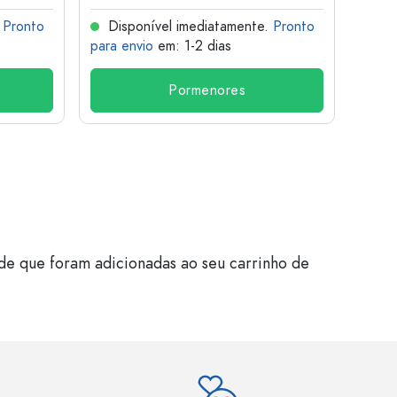
.
Pronto
Disponível imediatamente.
Pronto
Dis
para envio
em: 1-2 dias
para 
Pormenores
de que foram adicionadas ao seu carrinho de