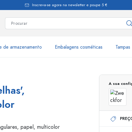
Inscreva-se agora na newsletter e poupe 5 €
te de armazenamento
Embalagens cosméticas
Tampas 
as
Mais de 2.500 produtos e 
A sua conf
lhas',
Garrafas Estal
olor
PREÇ
Garrafas dispensadoras
Dispensadores Airles
ica
Frascos de pulverização
Frascos com roll-on