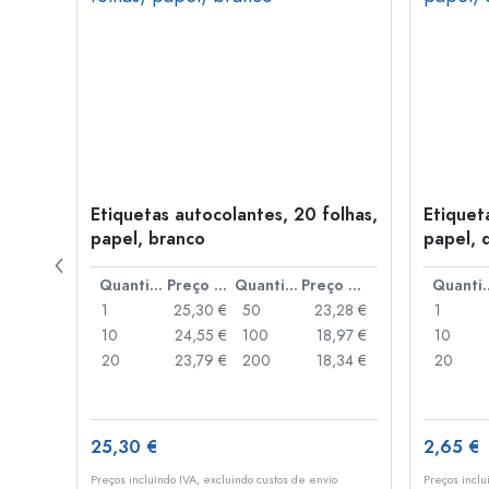
ra
Etiquetas autocolantes, 20 folhas,
Etiquet
olor
papel, branco
papel, 
Preço por peça
Quantidade
Preço por peça
Quantidade
Preço por peça
Quant
,45 €
1
25,30 €
50
23,28 €
1
,00 €
10
24,55 €
100
18,97 €
10
,93 €
20
23,79 €
200
18,34 €
20
25,30 €
2,65 €
o
Preços incluindo IVA, excluindo custos de envio
Preços inclu