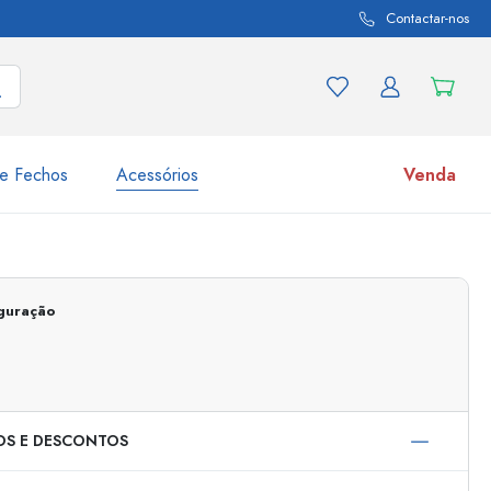
Contactar-nos
e Fechos
Acessórios
Venda
variações de produtos
Frascos
Descubra agora
iguração
Compre agora
OS E DESCONTOS
s