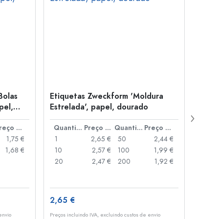
Bolas
Etiquetas Zweckform 'Moldura
Autoc
pel,
Estrelada', papel, dourado
da Qu
Preço por peça
Quantidade
Preço por peça
Quantidade
Preço por peça
1,75 €
1
2,65 €
50
2,44 €
1
1,68 €
10
2,57 €
100
1,99 €
10
20
2,47 €
200
1,92 €
20
2,65 €
2,65
envio
Preços incluindo IVA, excluindo custos de envio
Preços i