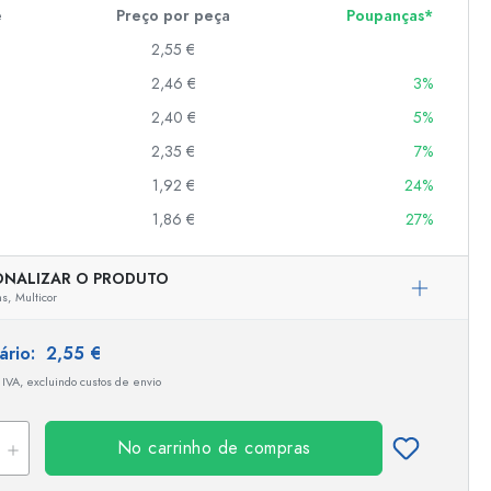
e
Preço por peça
Poupanças*
2,55 €
er
2,46 €
3%
as
2,40 €
5%
o
2,35 €
7%
1,92 €
24%
s
1,86 €
27%
ONALIZAR O PRODUTO
s,
Multicor
tário:
2,55 €
 IVA, excluindo custos de envio
No carrinho de compras