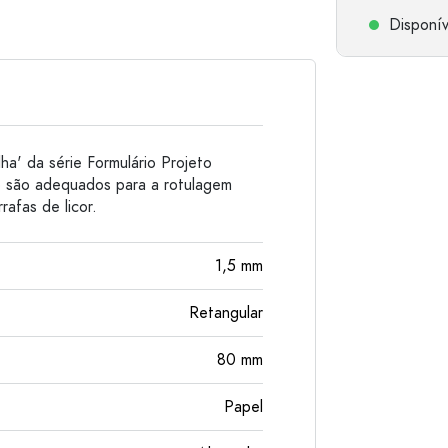
Garrafas de alumínio
Disponív
a' da série Formulário Projeto
 são adequados para a rotulagem
afas de licor.
1,5
mm
Retangular
80
mm
Papel