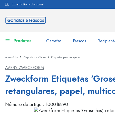
Expedição profissional
pesquisa
Saltar para a navegação principal
Produtos
Garrafas
Frascos
Recipien
Acessórios
Etiquetas e rótulos
Etiquetas para compotas
Garrafas
Ir para categoria Garraf
AVERY ZWECKFORM
Frascos
Garrafas por marca
Zweckform Etiquetas 'Grose
Garrafas WECK
Recipiente de armazenamento
retangulares, papel, multic
Louça de mesa
Garrafas por função
Número de artigo :
100018890
Frascos conta-gotas
Embalagens cosméticas
Garrafas com tampa mecân