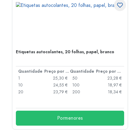
el,
Etiquetas autocolantes, 20 folhas, papel, branco
 por peça
Quantidade
Preço por peça
Quantidade
Preço por peça
 €
1
25,30 €
50
23,28 €
 €
10
24,55 €
100
18,97 €
 €
20
23,79 €
200
18,34 €
Pormenores