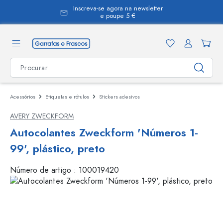
Inscreva-se agora na newsletter
eúdo principal
e poupe 5 €
Acessórios
Etiquetas e rótulos
Stickers adesivos
AVERY ZWECKFORM
Autocolantes Zweckform 'Números 1-
99', plástico, preto
Número de artigo :
100019420