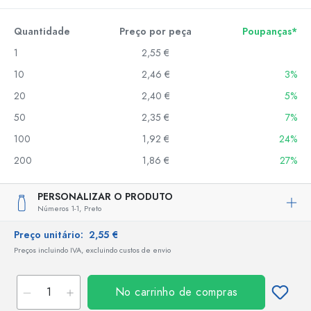
Quantidade
Preço por peça
Poupanças*
1
2,55 €
10
2,46 €
3%
20
2,40 €
5%
50
2,35 €
7%
100
1,92 €
24%
200
1,86 €
27%
PERSONALIZAR O PRODUTO
Números 1-1,
Preto
Preço unitário:
2,55 €
Preços incluindo IVA, excluindo custos de envio
No carrinho de compras