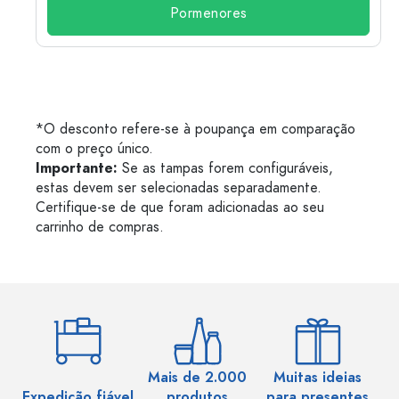
Pormenores
*O desconto refere-se à poupança em comparação
com o preço único.
Importante:
Se as tampas forem configuráveis,
estas devem ser selecionadas separadamente.
Certifique-se de que foram adicionadas ao seu
carrinho de compras.
Mais de 2.000
Muitas ideias
Ma
Expedição fiável
produtos
para presentes