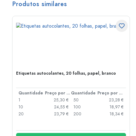
Produtos similares
Etiquetas autocolantes, 20 folhas, papel, branco
 por peça
Quantidade
Preço por peça
Quantidade
Preço por peça
 €
1
25,30 €
50
23,28 €
 €
10
24,55 €
100
18,97 €
20
23,79 €
200
18,34 €