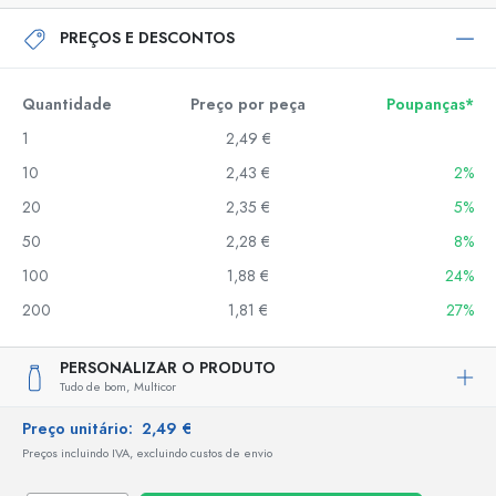
PREÇOS E DESCONTOS
Quantidade
Preço por peça
Poupanças*
1
2,49 €
10
2,43 €
2%
20
2,35 €
5%
50
2,28 €
8%
100
1,88 €
24%
200
1,81 €
27%
PERSONALIZAR O PRODUTO
Tudo de bom,
Multicor
Preço unitário:
2,49 €
Preços incluindo IVA, excluindo custos de envio