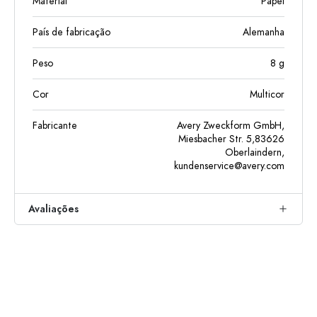
Material
Papel
País de fabricação
Alemanha
Peso
8
g
Cor
Multicor
Fabricante
Avery Zweckform GmbH,
Miesbacher Str. 5,83626
Oberlaindern,
kundenservice@avery.com
Avaliações