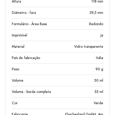
Altura
118
mm
Diâmetro - fora
39,5
mm
Formulário - Área Base
Redondo
Imprimível
Ja
Material
Vidro transparente
País de fabricação
Itália
Peso
90
g
Volume
50
ml
Volume - borda completa
55
ml
Cor
Verde
Fabricante
Flaschenland GmbH, Am