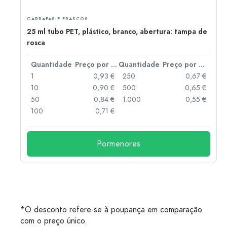
GARRAFAS E FRASCOS
25 ml tubo PET, plástico, branco, abertura: tampa de
rosca
 por peça
Quantidade
Preço por peça
Quantidade
Preço por peça
 €
1
0,93 €
250
0,67 €
 €
10
0,90 €
500
0,65 €
 €
50
0,84 €
1.000
0,55 €
 €
100
0,71 €
Pormenores
*O desconto refere-se à poupança em comparação
com o preço único.