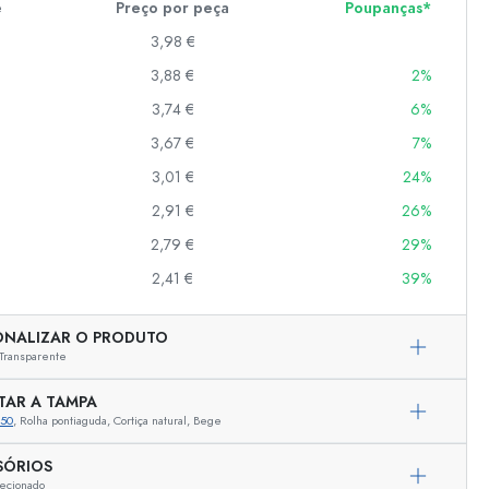
e
Preço por peça
Poupanças*
3,98 €
3,88 €
2%
er
as
3,74 €
6%
o
3,67 €
7%
3,01 €
24%
s
2,91 €
26%
2,79 €
29%
2,41 €
39%
ONALIZAR O PRODUTO
Transparente
TAR A TAMPA
350
, Rolha pontiaguda, Cortiça natural, Bege
Representação exemplar
SÓRIOS
ecionado