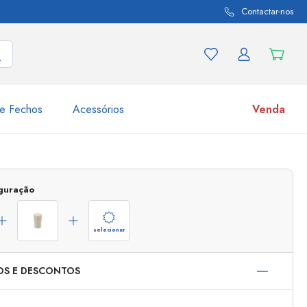
Contactar-nos
e Fechos
Acessórios
Venda
variações de produtos
Frascos
iguração
Descubra agora
Compre agora
selecionar
OS E DESCONTOS
s