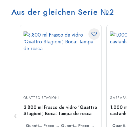
Aus der gleichen Serie №2
QUATTRO STAGIONI
GARRAFA
ml,
3.800 ml Frasco de vidro 'Quattro
1.000 m
Stagioni', Boca: Tampa de rosca
castanh
Preço por peça
Quantidade
Preço por peça
Quantidade
Preço por peça
Quant