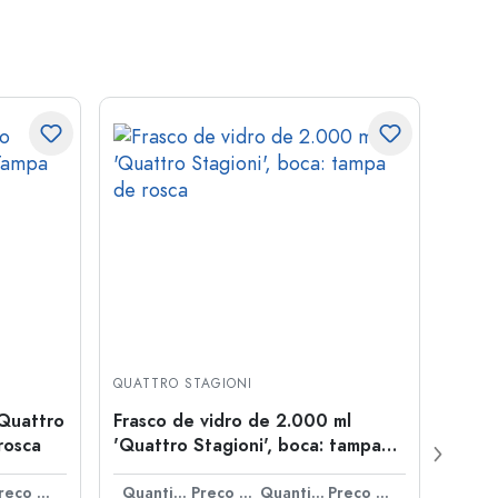
QUATTRO STAGIONI
GARRA
'Quattro
Frasco de vidro de 2.000 ml
Frasc
rosca
'Quattro Stagioni', boca: tampa
abert
de rosca
Preço por peça
Quantidade
Preço por peça
Quantidade
Preço por peça