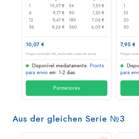
1,51 €
1
10,07 €
54
7,55 €
1
1,37 €
6
9,77 €
90
7,30 €
10
,33 €
12
9,47 €
180
7,06 €
20
,29 €
36
9,26 €
360
6,05 €
50
10,07 €
7,95 €
o
Preços incluindo IVA, excluindo custos de envio
Preços inclu
onto
Disponível imediatamente.
Pronto
Dispo
para envio
em: 1-2 dias
para env
Pormenores
Aus der gleichen Serie №3