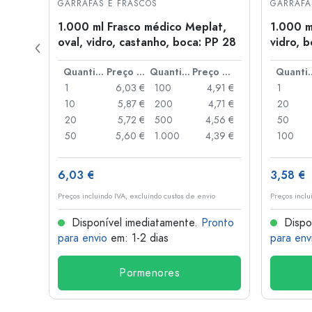
GARRAFAS E FRASCOS
GARRAFA
ca
1.000 ml Frasco médico Meplat,
1.000 m
oval, vidro, castanho, boca: PP 28
vidro, b
Preço por peça
Quantidade
Preço por peça
Quantidade
Preço por peça
Quant
,40 €
1
6,03 €
100
4,91 €
1
,89 €
10
5,87 €
200
4,71 €
20
20
5,72 €
500
4,56 €
50
50
5,60 €
1.000
4,39 €
100
6,03 €
3,58 €
o
Preços incluindo IVA, excluindo custos de envio
Preços inclu
onto
Disponível imediatamente.
Pronto
Dispo
para envio
em: 1-2 dias
para env
Pormenores