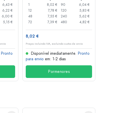
6,43 €
1
8,02 €
90
6,04 €
1
6,22 €
12
7,78 €
120
5,83 €
10
6,00 €
48
7,55 €
240
5,62 €
20
5,15 €
72
7,39 €
480
4,82 €
50
8,02 €
5,71 
envio
Preços incluindo IVA, excluindo custos de envio
Preços i
.
Pronto
Disponível imediatamente.
Pronto
Dis
para envio
em: 1-2 dias
para 
Pormenores