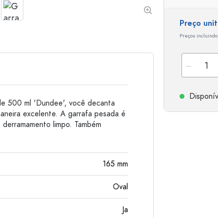
Garrafas de alumínio
Preço uni
Preços incluindo
Disponív
de 500 ml 'Dundee', você decanta
maneira excelente. A garrafa pesada é
um derramamento limpo. Também
165
mm
Oval
Ja