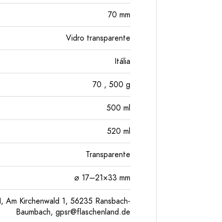
70
mm
Vidro transparente
Itália
70
, 500
g
500
ml
520
ml
Transparente
⌀ 17–21×33 mm
, Am Kirchenwald 1, 56235 Ransbach-
Baumbach,
gpsr@flaschenland.de