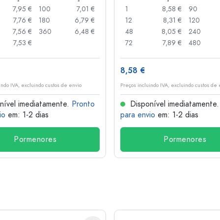
7,95 €
100
7,01 €
1
8,58 €
90
7,76 €
180
6,79 €
12
8,31 €
120
7,56 €
360
6,48 €
48
8,05 €
240
7,53 €
72
7,89 €
480
8,58 €
indo IVA, excluindo custos de envio
Preços incluindo IVA, excluindo custos de 
nível imediatamente.
Pronto
Disponível imediatamente
io
em: 1-2 dias
para envio
em: 1-2 dias
Pormenores
Pormenores