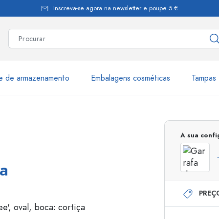
Inscreva-se agora na newsletter e poupe 5 €
te de armazenamento
Embalagens cosméticas
Tampas 
as
Mais de 2.500 produtos e 
A sua conf
Garrafas Estal
ça
PREÇ
Garrafas dispensadoras
Dispensadores Airles
ica
Frascos de pulverização
Frascos com roll-on