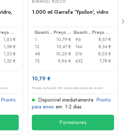
BORMIOLI ROCCO
GARRA
vidro,
1.000 ml Garrafa 'Ypsilon', vidro
1.000
Bélgi
fecho
Preço por peça
Quantidade
Preço por peça
Quantidade
Preço por peça
1,63 €
1
10,79 €
96
8,67 €
1
1,58 €
12
10,47 €
144
8,34 €
10
1,53 €
48
10,20 €
216
8,03 €
20
1,32 €
72
9,96 €
432
7,78 €
50
10,79 €
4,01
envio
Preços incluindo IVA, excluindo custos de envio
Preços i
.
Pronto
Disponível imediatamente.
Pronto
Dis
para envio
em: 1-2 dias
para 
Pormenores