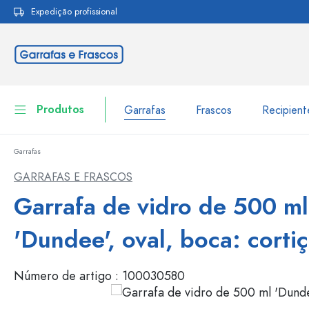
Expedição profissional
pesquisa
Saltar para a navegação principal
Produtos
Garrafas
Frascos
Recipien
Garrafas
Garrafas
Ir para categoria Garraf
GARRAFAS E FRASCOS
Frascos
Garrafa de vidro de 500 ml
Garrafas por marca
Garrafas WECK
Recipiente de armazenamento
'Dundee', oval, boca: corti
Louça de mesa
Garrafas por função
Número de artigo :
100030580
Frascos conta-gotas
Embalagens cosméticas
Garrafas com tampa mecân