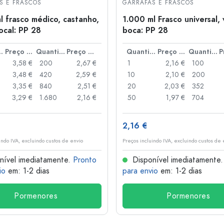
S E FRASCOS
GARRAFAS E FRASCOS
l frasco médico, castanho,
1.000 ml Frasco universal, 
ocal: PP 28
boca: PP 28
idade
Preço por peça
Quantidade
Preço por peça
Quantidade
Preço por peça
Quantidade
3,58 €
200
2,67 €
1
2,16 €
100
3,48 €
420
2,59 €
10
2,10 €
200
3,35 €
840
2,51 €
20
2,03 €
352
3,29 €
1.680
2,16 €
50
1,97 €
704
2,16 €
indo IVA, excluindo custos de envio
Preços incluindo IVA, excluindo custos de 
nível imediatamente.
Pronto
Disponível imediatamente
io
em: 1-2 dias
para envio
em: 1-2 dias
Pormenores
Pormenores